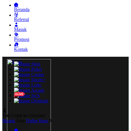
Beranda
Referral
Masuk
Promosi
Kontak
Slots
Poker
Casino
Sports+
Lotto
Arcade
Sn'S
Originals
Yuk Login ke Akunmu
Masuk
Atau
Daftar Baru