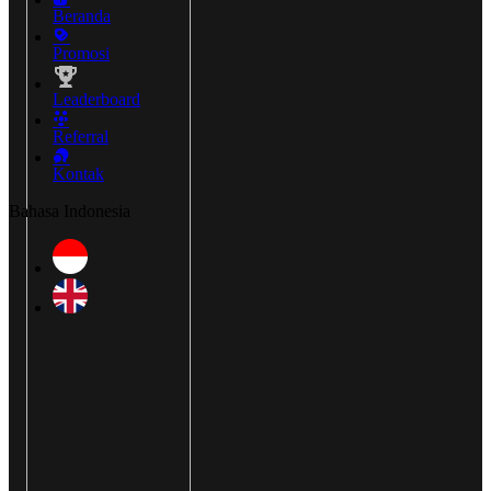
Beranda
Promosi
Leaderboard
Referral
Kontak
Bahasa Indonesia